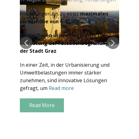
Förderungen bis zu einer
maximalen
Förderhöhe von € 40.000
.
Grüne Oasen in der Vertikalen: Die
Bedeutung der Fassadenbegrünung in
der Stadt Graz
In einer Zeit, in der Urbanisierung und
Umweltbelastungen immer stärker
zunehmen, sind innovative Lösungen
gefragt, um
Read more
Read More