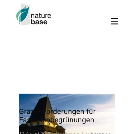
Graz – Förderungen für
Fassadenbegrünungen
Förderung
Förderungen
17. August 2023
,